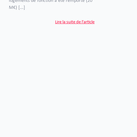
logements de fonction a été remporté (20
M€) [...]
Lire la suite de l'article