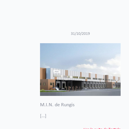
31/10/2019
M.I.N. de Rungis
[...]