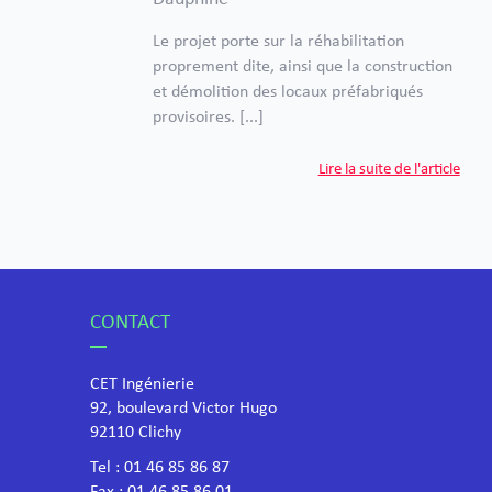
Le projet porte sur la réhabilitation
proprement dite, ainsi que la construction
et démolition des locaux préfabriqués
provisoires. [...]
Lire la suite de l'article
CONTACT
CET Ingénierie
92, boulevard Victor Hugo
​92110 Clichy
Tel :
01 46 85 86 87