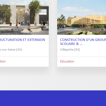
RUCTURATION ET EXTENSION
CONSTRUCTION D'UN GROU
SCOLAIRE & ...
y-sur-Seine (93)
Villepinte (93)
tion
Éducation