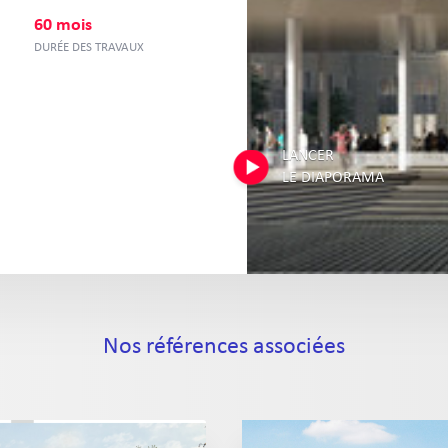
60 mois
DURÉE DES TRAVAUX
LANCER
LE DIAPORAMA
Nos références associées