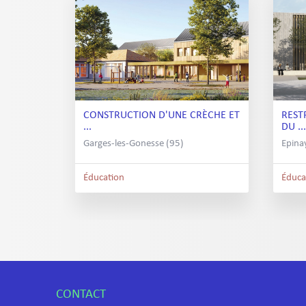
CONSTRUCTION D'UNE CRÈCHE ET
REST
...
DU ...
Garges-les-Gonesse (95)
Epina
Éducation
Éduca
CONTACT