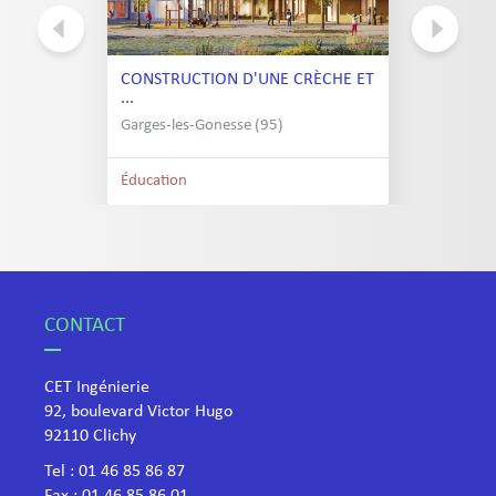
CONSTRUCTION D'UNE CRÈCHE ET
...
Garges-les-Gonesse (95)
Éducation
CONTACT
CET Ingénierie
92, boulevard Victor Hugo
​92110 Clichy
Tel :
01 46 85 86 87