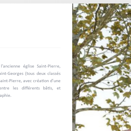
’ancienne église Saint-Pierre,
aint-Georges (tous deux classés
Saint-Pierre, avec création d’une
ntre les différents bâtis, et
aphie.