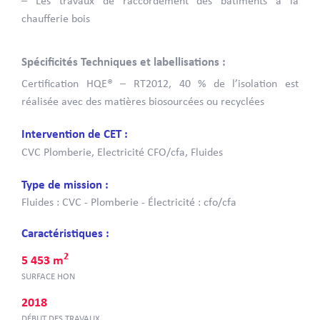
– Les travaux de raccordement des bâtiments à la
chaufferie bois
Spécificités Techniques et labellisations :
Certification HQE® – RT2012, 40 % de l’isolation est
réalisée avec des matières biosourcées ou recyclées
Intervention de CET :
CVC Plomberie, Electricité CFO/cfa, Fluides
Type de mission :
Fluides : CVC - Plomberie - Électricité : cfo/cfa
Caractéristiques :
2
5 453 m
SURFACE HON
2018
DÉBUT DES TRAVAUX