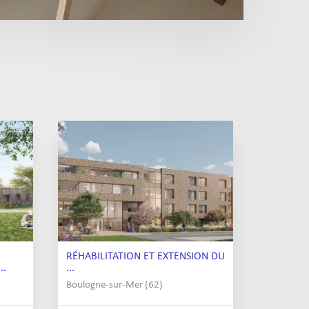
RÉHABILITATION ET EXTENSION DU
..
...
Boulogne-sur-Mer (62)