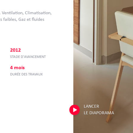
Ventilation, Climatisation,
s faibles, Gaz et fluides
2012
STADE D'AVANCEMENT
4 mois
DURÉE DES TRAVAUX
LANCER
LE DIAPORAMA