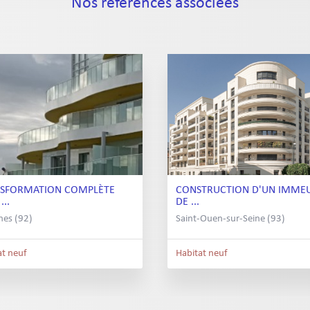
Nos références associées
SFORMATION COMPLÈTE
CONSTRUCTION D'UN IMME
...
DE ...
nes (92)
Saint-Ouen-sur-Seine (93)
at neuf
Habitat neuf