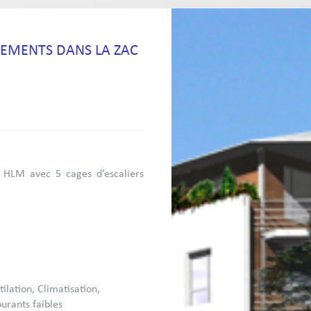
EMENTS DANS LA ZAC
 HLM avec 5 cages d’escaliers
ilation, Climatisation,
ourants faibles