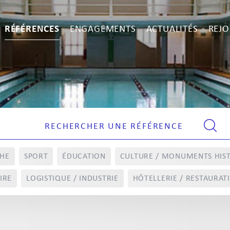
RÉFÉRENCES
ENGAGEMENTS
ACTUALITÉS
REJO
CHE
SPORT
ÉDUCATION
CULTURE / MONUMENTS HIS
IRE
LOGISTIQUE / INDUSTRIE
HÔTELLERIE / RESTAURAT