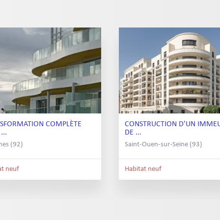
SFORMATION COMPLÈTE
CONSTRUCTION D'UN IMME
...
DE ...
nes (92)
Saint-Ouen-sur-Seine (93)
at neuf
Habitat neuf