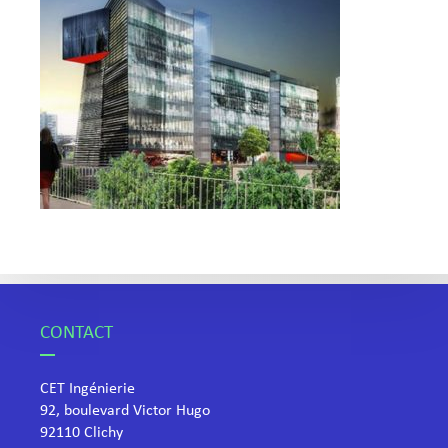
CONTACT
CET Ingénierie
92, boulevard Victor Hugo
​92110 Clichy