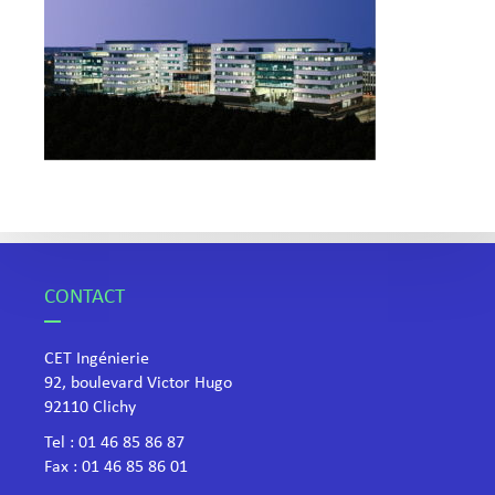
CONTACT
CET Ingénierie
92, boulevard Victor Hugo
​92110 Clichy
Tel :
01 46 85 86 87
Fax : 01 46 85 86 01