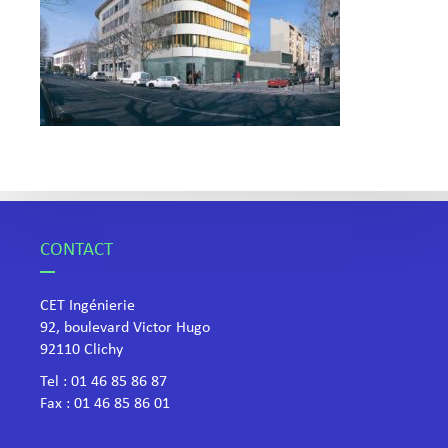
CONTACT
CET Ingénierie
92, boulevard Victor Hugo
​92110 Clichy
Tel :
01 46 85 86 87
Fax : 01 46 85 86 01